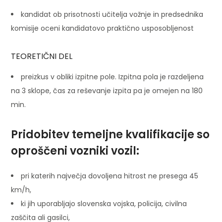
kandidat ob prisotnosti učitelja vožnje in predsednika
komisije oceni kandidatovo praktično usposobljenost
​TEORETIČNI DEL
preizkus v obliki izpitne pole. Izpitna pola je razdeljena
na 3 sklope, čas za reševanje izpita pa je omejen na 180
min.
Pridobitev temeljne kvalifikacije so
oproščeni vozniki vozil:
pri katerih največja dovoljena hitrost ne presega 45
km/h,
ki jih uporabljajo slovenska vojska, policija, civilna
zaščita ali gasilci,