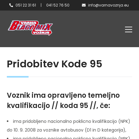
051 22 31 61
|
041 52 76 50
info@varnavoznja.eu
Pridobitev Kode 95
Voznik ima opravljeno temeljno
kvalifikacijo // koda 95 //, če:
ima pridobljeno nacionalno poklicno kvalifikacijo (NPK)
do 10. 9. 2008 za voznike avtobusov (D1 in D kategorija),
ima pridobljeno nacionalno poklicno kvalifikacijo (NPK)