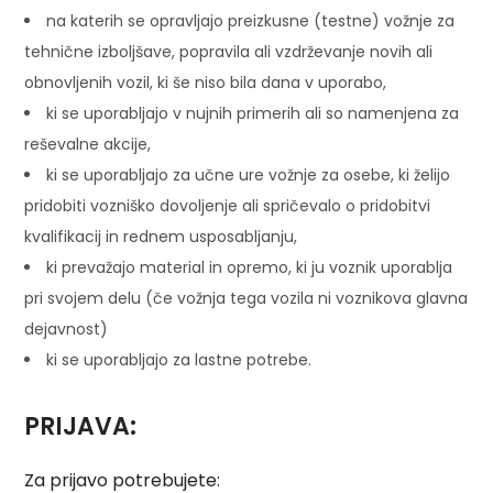
na katerih se opravljajo preizkusne (testne) vožnje za
tehnične izboljšave, popravila ali vzdrževanje novih ali
obnovljenih vozil, ki še niso bila dana v uporabo,
ki se uporabljajo v nujnih primerih ali so namenjena za
reševalne akcije,
ki se uporabljajo za učne ure vožnje za osebe, ki želijo
pridobiti vozniško dovoljenje ali spričevalo o pridobitvi
kvalifikacij in rednem usposabljanju,
ki prevažajo material in opremo, ki ju voznik uporablja
pri svojem delu (če vožnja tega vozila ni voznikova glavna
dejavnost)
ki se uporabljajo za lastne potrebe.
PRIJAVA:
Za prijavo potrebujete: