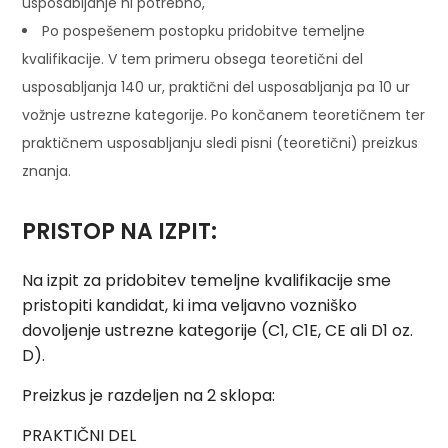
usposabljanje ni potrebno,
Po pospešenem postopku pridobitve temeljne
kvalifikacije. V tem primeru obsega teoretični del
usposabljanja 140 ur, praktični del usposabljanja pa 10 ur
vožnje ustrezne kategorije. Po končanem teoretičnem ter
praktičnem usposabljanju sledi pisni (teoretični) preizkus
znanja.
PRISTOP NA IZPIT:
Na izpit za pridobitev temeljne kvalifikacije sme
pristopiti kandidat, ki ima veljavno vozniško
dovoljenje ustrezne kategorije (C1, C1E, CE ali D1 oz.
D).
Preizkus je razdeljen na 2 sklopa:
PRAKTIČNI DEL