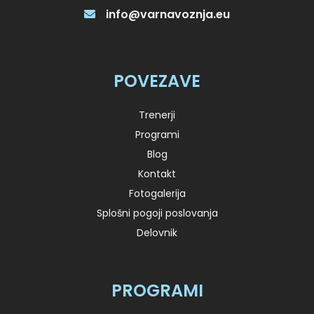
tretjih držav v Republiki Sloveniji ali
info@varnavoznja.eu
dovoljenje za prebivanje družinskega člana
slovenskega državljana.
POVEZAVE
PRIJAVA
Trenerji
Programi
Blog
Kontakt
Prijava:
Pridobitev Kode
Fotogalerija
95
Splošni pogoji poslovanja
Delovnik
PROGRAMI