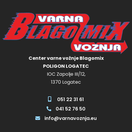
Center varne vožnje Blagomix
POLIGON LOGATEC
IOC Zapolje III/12,
1370 Logatec
051 22 31 61
041 52 76 50
info@varnavoznja.eu