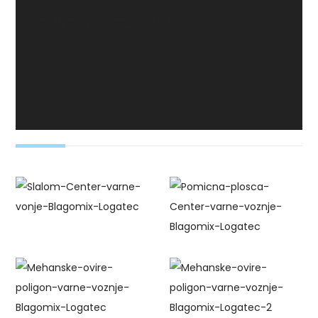
Prenesi datoteko: https://www.varnavoznja.eu/wp-
content/uploads/2022/03/VarnaVoznja.mp4?_=1