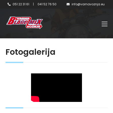
051 22 31 61
|
041 52 76 50
info@varnavoznja.eu
Fotogalerija