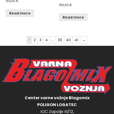
150,00
€
150,00
€
Read more
Read more
1
2
3
4
…
39
40
41
→
Center varne vožnje Blagomix
POLIGON LOGATEC
IOC Zapolje III/12,