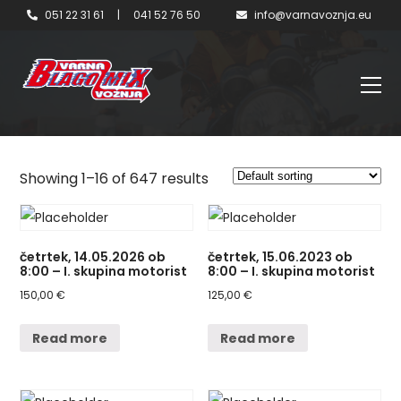
051 22 31 61
|
041 52 76 50
info@varnavoznja.eu
Showing 1–16 of 647 results
četrtek, 14.05.2026 ob
četrtek, 15.06.2023 ob
8:00 – I. skupina motorist
8:00 – I. skupina motorist
150,00
€
125,00
€
Read more
Read more