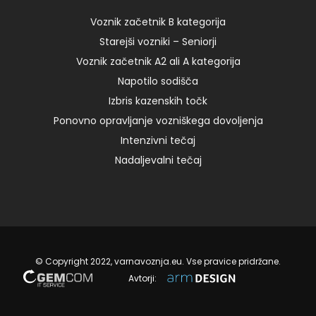
Voznik začetnik B kategorija
02. 07. 2022
Starejši vozniki – Seniorji
Voznik začetnik A2 ali A kategorija
Napotilo sodišča
Izbris kazenskih točk
Ponovno opravljanje vozniškega dovoljenja
Intenzivni tečaj
Nadaljevalni tečaj
© Copyright 2022, varnavoznja.eu. Vse pravice pridržane.
Avtorji: