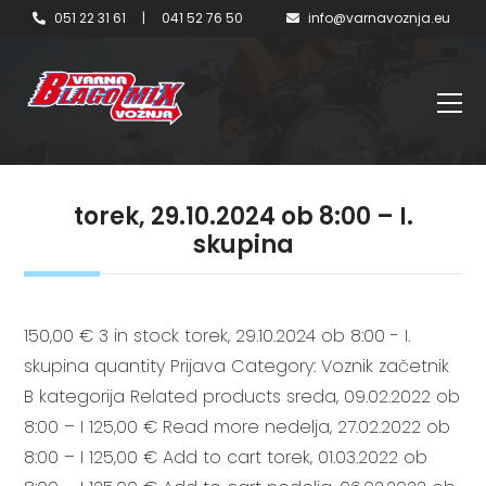
051 22 31 61
|
041 52 76 50
info@varnavoznja.eu
torek, 29.10.2024 ob 8:00 – I.
skupina
150,00 € 3 in stock torek, 29.10.2024 ob 8:00 - I.
skupina quantity Prijava Category: Voznik začetnik
B kategorija Related products sreda, 09.02.2022 ob
8:00 – I 125,00 € Read more nedelja, 27.02.2022 ob
8:00 – I 125,00 € Add to cart torek, 01.03.2022 ob