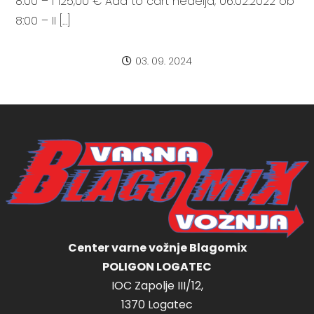
8:00 – I 125,00 € Add to cart nedelja, 06.02.2022 ob
8:00 – II […]
03. 09. 2024
Center varne vožnje Blagomix
POLIGON LOGATEC
IOC Zapolje III/12,
1370 Logatec