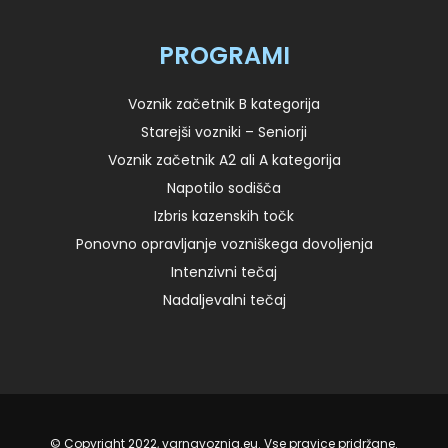
PROGRAMI
Voznik začetnik B kategorija
Starejši vozniki – Seniorji
Voznik začetnik A2 ali A kategorija
Napotilo sodišča
Izbris kazenskih točk
Ponovno opravljanje vozniškega dovoljenja
Intenzivni tečaj
Nadaljevalni tečaj
© Copyright 2022, varnavoznja.eu. Vse pravice pridržane.