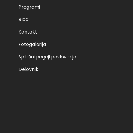
to cart nedelja, 6. 2. 2022 ob 8:00 – I 125,00 € Read more 
Programi
o cart četrtek, 3. 2. 2022 ob 8:00 – I 125,00 € Add to cart
Blog
14. 04. 2024
Kontakt
Fotogalerija
Splošni pogoji poslovanja
Delovnik