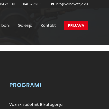
051 22 31 61
|
041 52 76 50
info@varnavoznja.eu
i boni
Galerija
Kontakt
PRIJAVA
. skupina
PROGRAMI
Voznik začetnik B kategorija
sobota, 12.02.2022 ob