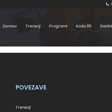
Domov
Trenerji
Programi
Koda 95
Dariln
8.05.2024 ob 8:00 – I
POVEZAVE
Trenerji
Category: Voznik začetnik B kategorija Related products 