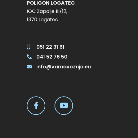
POLIGON LOGATEC
8:00 – I 125,00 € Add 
IOC Zapolje III/12,
8:00 – I 125,00 € Add t
1370 Logatec
051 22 31 61
041 52 76 50
info@varnavoznja.eu