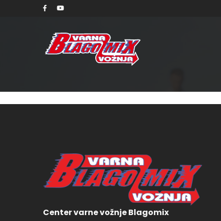
torek, 2
Center varne vožnje Blagomix
150,00 € Out of stock 