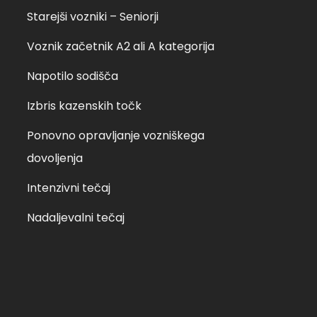
petek, 25.02.2022 ob
Starejši vozniki – Seniorji
Voznik začetnik A2 ali A kategorija
Napotilo sodišča
Izbris kazenskih točk
Ponovno opravljanje vozniškega
dovoljenja
Intenzivni tečaj
Nadaljevalni tečaj