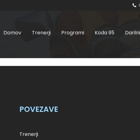
Domov
Trenerji
Programi
Koda 95
Dariln
28.03.2023 ob 8:00 – I.
POVEZAVE
Trenerji
ek, 28.03.2023 ob 8:00 - I. skupina quantity Prijava Categor