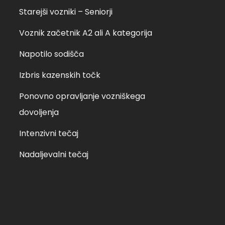
bota, 12.02.2022 ob
Starejši vozniki – Seniorji
trtek, 17.02.2022 ob […]
Voznik začetnik A2 ali A kategorija
Napotilo sodišča
Izbris kazenskih točk
Ponovno opravljanje vozniškega
dovoljenja
Intenzivni tečaj
Nadaljevalni tečaj