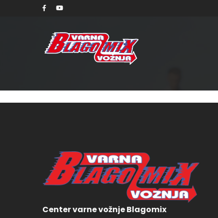
torek, 
Center varne vožnje Blagomix
125,00 € 5 in stock tor