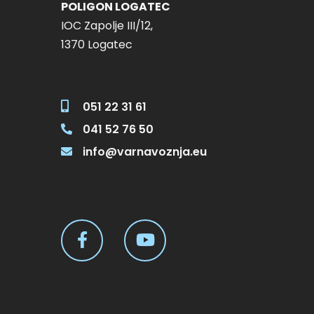
POLIGON LOGATEC
kategorija Related pro
IOC Zapolje III/12,
8:00 – I 125,00 € Add to
1370 Logatec
051 22 31 61
041 52 76 50
info@varnavoznja.eu