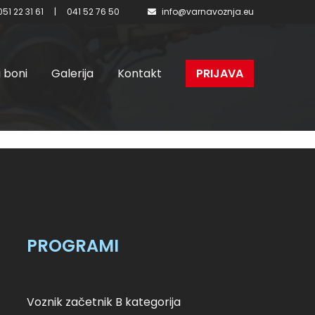
051 22 31 61
|
041 52 76 50
info@varnavoznja.eu
i boni
Galerija
Kontakt
PRIJAVA
 skupina
PROGRAMI
Voznik začetnik B kategorija
y: Voznik začetnik B