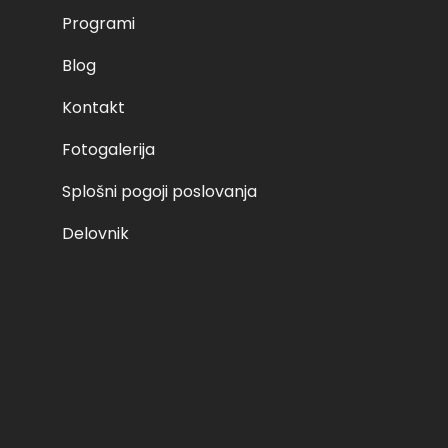
ducts petek, 11.02.2022 ob 8:00 – I 125,00 € Add to cart so
Programi
 cart četrtek, 3. 2. 2022 ob 8:00 – I 125,00 € Add to cart če
Blog
10. 02. 2023
Kontakt
Fotogalerija
Splošni pogoji poslovanja
Delovnik