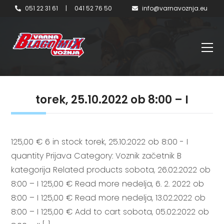
051 22 31 61
|
041 52 76 50
info@varnavoznja.eu
torek, 25.10.2022 ob 8:00 – I
125,00 € 6 in stock torek, 25.10.2022 ob 8:00 - I
quantity Prijava Category: Voznik začetnik B
kategorija Related products sobota, 26.02.2022 ob
8:00 – I 125,00 € Read more nedelja, 6. 2. 2022 ob
8:00 – I 125,00 € Read more nedelja, 13.02.2022 ob
8:00 – I 125,00 € Add to cart sobota, 05.02.2022 ob