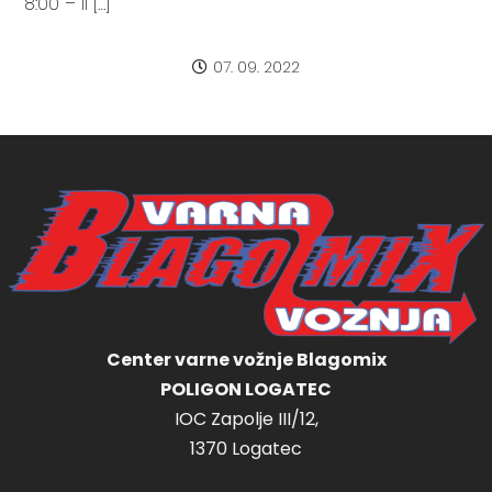
8:00 – II […]
07. 09. 2022
Center varne vožnje Blagomix
POLIGON LOGATEC
IOC Zapolje III/12,
1370 Logatec