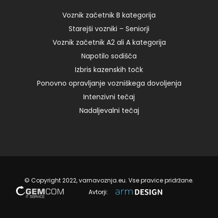
8:00 – I 125,00 € Add to cart četrtek, 3. 2. 2022 ob
[…]
Voznik začetnik B kategorija
Starejši vozniki – Seniorji
Voznik začetnik A2 ali A kategorija
20. 11. 2023
Napotilo sodišča
Izbris kazenskih točk
Ponovno opravljanje vozniškega dovoljenja
Intenzivni tečaj
Nadaljevalni tečaj
© Copyright 2022, varnavoznja.eu. Vse pravice pridržane.
Avtorji: