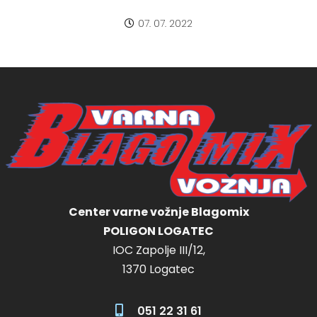
07. 07. 2022
Center varne vožnje Blagomix
POLIGON LOGATEC
IOC Zapolje III/12,
1370 Logatec
051 22 31 61