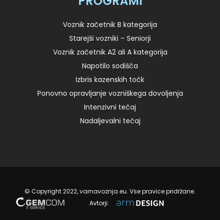
PROGRAMI
Voznik začetnik B kategorija
Starejši vozniki – Seniorji
Voznik začetnik A2 ali A kategorija
Napotilo sodišča
Izbris kazenskih točk
Ponovno opravljanje vozniškega dovoljenja
Intenzivni tečaj
Nadaljevalni tečaj
© Copyright 2022, varnavoznja.eu. Vse pravice pridržane.
Avtorji: