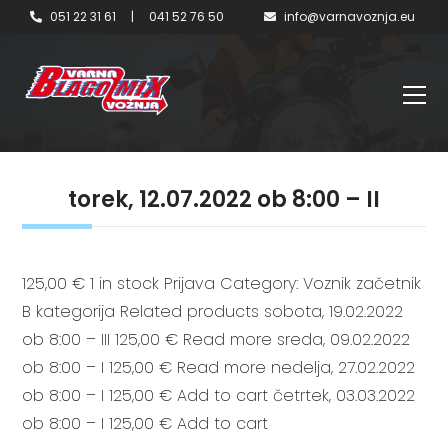
051 22 31 61
|
041 52 76 50
info@varnavoznja.eu
torek, 12.07.2022 ob 8:00 – II
125,00 € 1 in stock Prijava Category: Voznik začetnik
B kategorija Related products sobota, 19.02.2022
ob 8:00 – III 125,00 € Read more sreda, 09.02.2022
ob 8:00 – I 125,00 € Read more nedelja, 27.02.2022
ob 8:00 – I 125,00 € Add to cart četrtek, 03.03.2022
ob 8:00 – I 125,00 € Add to cart