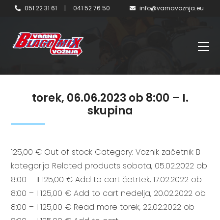
051 22 31 61
|
041 52 76 50
info@varnavoznja.eu
torek, 06.06.2023 ob 8:00 – I.
skupina
125,00 € Out of stock Category: Voznik začetnik B
kategorija Related products sobota, 05.02.2022 ob
8:00 – II 125,00 € Add to cart četrtek, 17.02.2022 ob
8:00 – I 125,00 € Add to cart nedelja, 20.02.2022 ob
8:00 – I 125,00 € Read more torek, 22.02.2022 ob