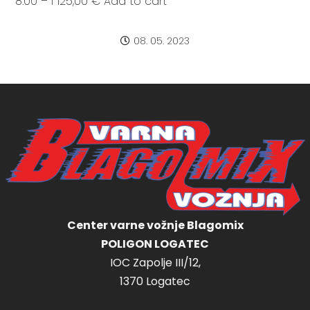
8:00 – I 125,00 € Add to cart
08. 05. 2023
Center varne vožnje Blagomix
POLIGON LOGATEC
IOC Zapolje III/12,
1370 Logatec