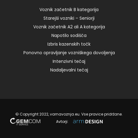
Voznik začetnik B kategorija
02. 07. 2022
Starejši vozniki – Seniorji
Voznik začetnik A2 ali A kategorija
Napotilo sodišča
Izbris kazenskih točk
Ponovno opravljanje vozniškega dovoljenja
Intenzivni tečaj
Nadaljevalni tečaj
© Copyright 2022, varnavoznja.eu. Vse pravice pridržane.
Avtorji: