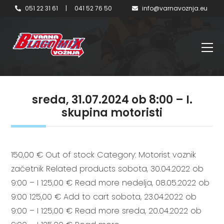
051 22 31 61
|
041 52 76 50
info@varnavoznja.eu
sreda, 31.07.2024 ob 8:00 – I.
skupina motoristi
150,00 € Out of stock Category: Motorist voznik
začetnik Related products sobota, 30.04.2022 ob
9:00 – I 125,00 € Read more nedelja, 08.05.2022 ob
9:00 125,00 € Add to cart sobota, 23.04.2022 ob
9:00 – I 125,00 € Read more sreda, 20.04.2022 ob