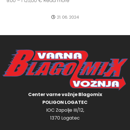
9:00 – I 125,00 € Read more
21. 06. 2024
Center varne vožnje Blagomix
POLIGON LOGATEC
IOC Zapolje III/12,
1370 Logatec