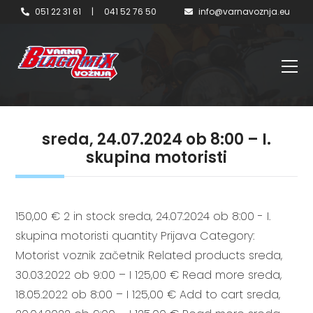
051 22 31 61
|
041 52 76 50
info@varnavoznja.eu
sreda, 24.07.2024 ob 8:00 – I.
skupina motoristi
150,00 € 2 in stock sreda, 24.07.2024 ob 8:00 - I.
skupina motoristi quantity Prijava Category:
Motorist voznik začetnik Related products sreda,
30.03.2022 ob 9:00 – I 125,00 € Read more sreda,
18.05.2022 ob 8:00 – I 125,00 € Add to cart sreda,