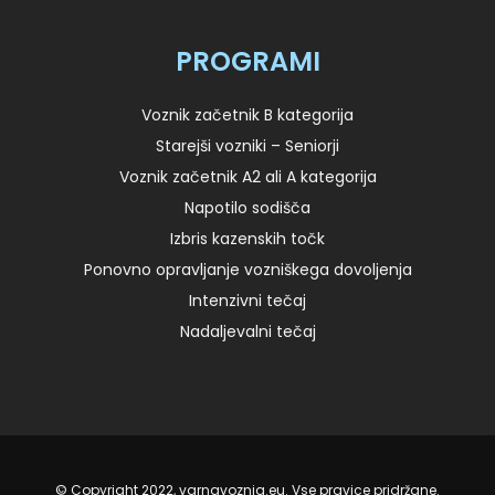
PROGRAMI
Voznik začetnik B kategorija
Starejši vozniki – Seniorji
Voznik začetnik A2 ali A kategorija
Napotilo sodišča
Izbris kazenskih točk
Ponovno opravljanje vozniškega dovoljenja
Intenzivni tečaj
Nadaljevalni tečaj
© Copyright 2022, varnavoznja.eu. Vse pravice pridržane.