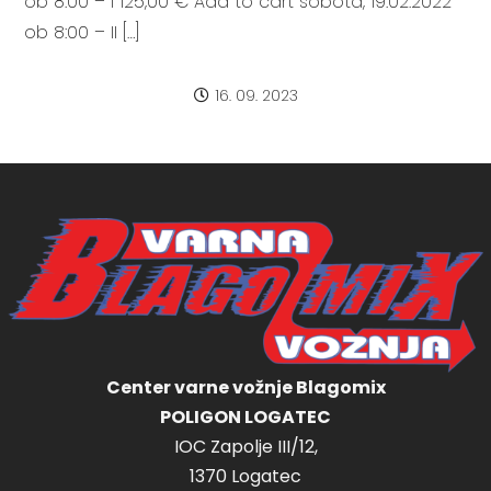
ob 8:00 – I 125,00 € Add to cart sobota, 19.02.2022
ob 8:00 – II […]
16. 09. 2023
Center varne vožnje Blagomix
POLIGON LOGATEC
IOC Zapolje III/12,
1370 Logatec