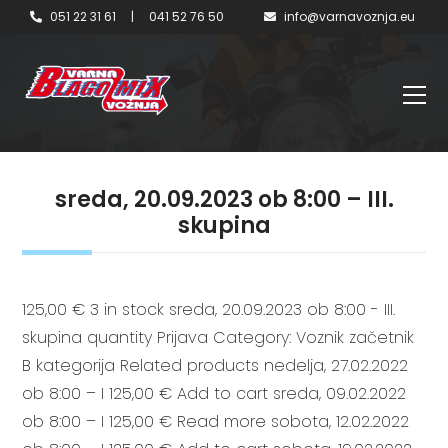
051 22 31 61
|
041 52 76 50
info@varnavoznja.eu
sreda, 20.09.2023 ob 8:00 – III.
skupina
125,00 € 3 in stock sreda, 20.09.2023 ob 8:00 - III.
skupina quantity Prijava Category: Voznik začetnik
B kategorija Related products nedelja, 27.02.2022
ob 8:00 – I 125,00 € Add to cart sreda, 09.02.2022
ob 8:00 – I 125,00 € Read more sobota, 12.02.2022