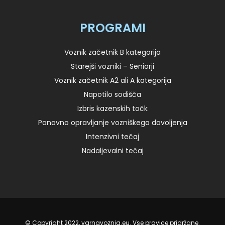
PROGRAMI
Voznik začetnik B kategorija
Starejši vozniki – Seniorji
Voznik začetnik A2 ali A kategorija
Napotilo sodišča
Izbris kazenskih točk
Ponovno opravljanje vozniškega dovoljenja
Intenzivni tečaj
Nadaljevalni tečaj
© Copyright 2022, varnavoznja.eu. Vse pravice pridržane.