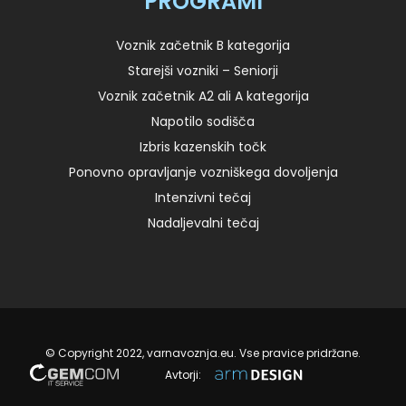
PROGRAMI
Voznik začetnik B kategorija
Starejši vozniki – Seniorji
Voznik začetnik A2 ali A kategorija
Napotilo sodišča
Izbris kazenskih točk
Ponovno opravljanje vozniškega dovoljenja
Intenzivni tečaj
Nadaljevalni tečaj
© Copyright 2022, varnavoznja.eu. Vse pravice pridržane.
Avtorji: