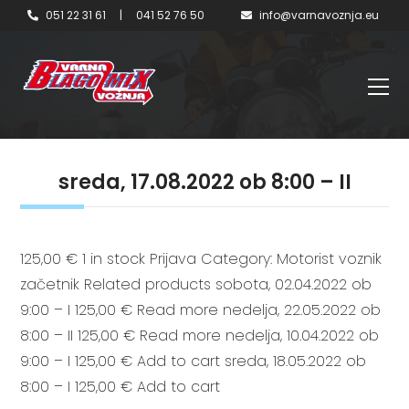
051 22 31 61
|
041 52 76 50
info@varnavoznja.eu
sreda, 17.08.2022 ob 8:00 – II
125,00 € 1 in stock Prijava Category: Motorist voznik
začetnik Related products sobota, 02.04.2022 ob
9:00 – I 125,00 € Read more nedelja, 22.05.2022 ob
8:00 – II 125,00 € Read more nedelja, 10.04.2022 ob
9:00 – I 125,00 € Add to cart sreda, 18.05.2022 ob
8:00 – I 125,00 € Add to cart