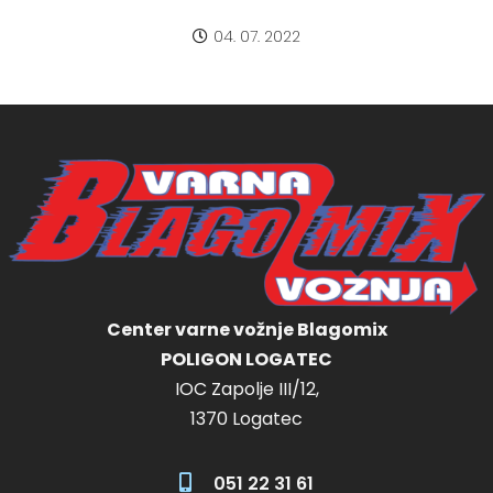
04. 07. 2022
Center varne vožnje Blagomix
POLIGON LOGATEC
IOC Zapolje III/12,
1370 Logatec
051 22 31 61