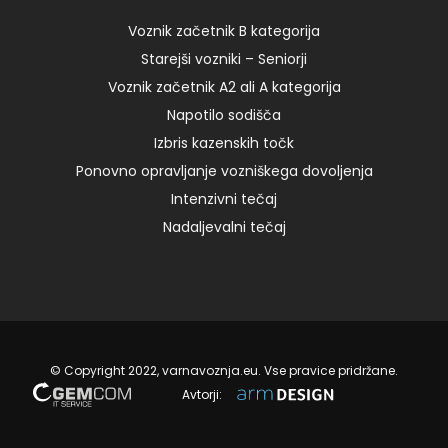
8:00 – I 125,00 € Read more
Voznik začetnik B kategorija
Starejši vozniki – Seniorji
28. 06. 2024
Voznik začetnik A2 ali A kategorija
Napotilo sodišča
Izbris kazenskih točk
Ponovno opravljanje vozniškega dovoljenja
Intenzivni tečaj
Nadaljevalni tečaj
© Copyright 2022, varnavoznja.eu. Vse pravice pridržane.
Avtorji: