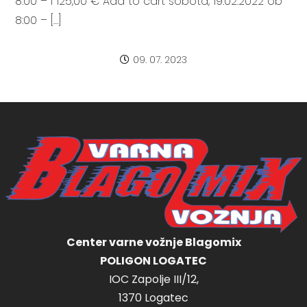
8:00 – I 125,00 € Add to cart sobota, 19.02.2022 ob
8:00 – […]
09. 07. 2023
Center varne vožnje Blagomix
POLIGON LOGATEC
IOC Zapolje III/12,
1370 Logatec