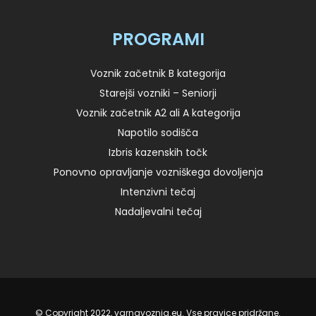
PROGRAMI
Voznik začetnik B kategorija
Starejši vozniki – Seniorji
Voznik začetnik A2 ali A kategorija
Napotilo sodišča
Izbris kazenskih točk
Ponovno opravljanje vozniškega dovoljenja
Intenzivni tečaj
Nadaljevalni tečaj
© Copyright 2022, varnavoznja.eu. Vse pravice pridržane.