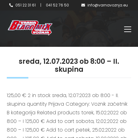
051 22 31 61
|
041 52 76 50
info@varnavoznja.eu
sreda, 12.07.2023 ob 8:00 – II.
skupina
125,00 € 2 in stock sreda, 12.07.2023 ob 8:00 - II.
skupina quantity Prijava Category: Voznik začetnik
B kategorija Related products torek, 15.02.2022 ob
8:00 – I 125,00 € Add to cart sobota, 12.02.2022 ob
8:00 – I 125,00 € Add to cart petek, 25.02.2022 ob