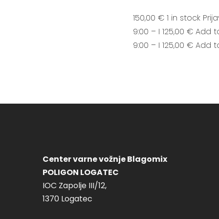
150,00 € 1 in stock Pr
9:00 – I 125,00 € Add 
9:00 – I 125,00 € Add 
Center varne vožnje Blagomix
POLIGON LOGATEC
IOC Zapolje III/12,
1370 Logatec