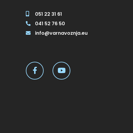
051 22 31 61
041 52 76 50
info@varnavoznja.eu