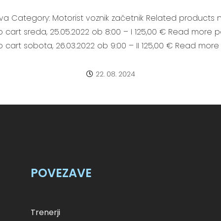
ijava Category: Motorist voznik začetnik Related products n
to cart sreda, 25.05.2022 ob 8:00 – I 125,00 € Read more p
to cart sobota, 26.03.2022 ob 9:00 – II 125,00 € Read more
22. 08. 2024
POVEZAVE
Trenerji