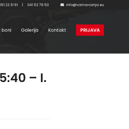
051 22 31 61
|
041 52 76 50
info@varnavoznja.eu
i boni
Galerija
Kontakt
PRIJAVA
5:40 – I.