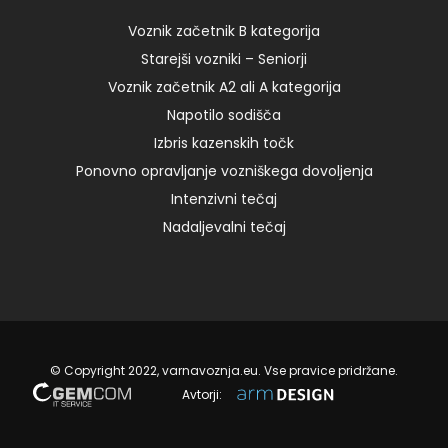
30.04.2022 ob 9:00 – I 125,00 € Read more sreda,
18.05.2022 ob 8:00 – I […]
Voznik začetnik B kategorija
Starejši vozniki – Seniorji
Voznik začetnik A2 ali A kategorija
06. 09. 2024
Napotilo sodišča
Izbris kazenskih točk
Ponovno opravljanje vozniškega dovoljenja
Intenzivni tečaj
Nadaljevalni tečaj
© Copyright 2022, varnavoznja.eu. Vse pravice pridržane.
Avtorji: