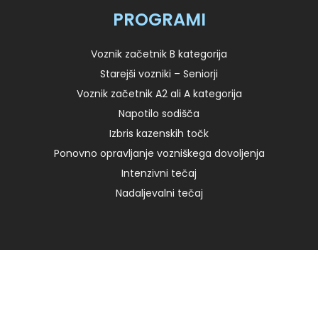
PROGRAMI
Voznik začetnik B kategorija
Starejši vozniki – Seniorji
Voznik začetnik A2 ali A kategorija
Napotilo sodišča
Izbris kazenskih točk
Ponovno opravljanje vozniškega dovoljenja
Intenzivni tečaj
Nadaljevalni tečaj
© Copyright 2022, varnavoznja.eu. Vse pravice pridržane.
Avtorji: