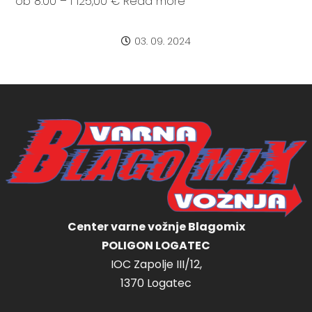
ob 8:00 – I 125,00 € Read more
03. 09. 2024
Center varne vožnje Blagomix
POLIGON LOGATEC
IOC Zapolje III/12,
1370 Logatec