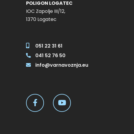
POLIGON LOGATEC
IOC Zapolje III/12,
1370 Logatec
051 22 31 61
041 52 76 50
info@varnavoznja.eu