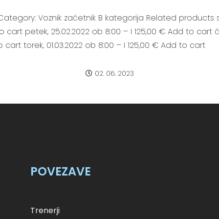
Category: Voznik začetnik B kategorija Related products 
to cart petek, 25.02.2022 ob 8:00 – I 125,00 € Add to cart 
o cart torek, 01.03.2022 ob 8:00 – I 125,00 € Add to cart
02. 06. 2023
POVEZAVE
Trenerji