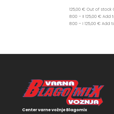
125,00 € Out of stock 
8:00 – II 125,00 € Add 
8:00 – I 125,00 € Add t
Center varne vožnje Blagomix