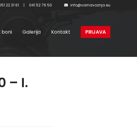
051 22 31 61
|
041 52 76 50
info@varnavoznja.eu
i boni
Galerija
Kontakt
PRIJAVA
 – I.