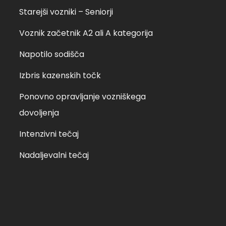
Starejši vozniki – Seniorji
delja, 30. 1. 2022 ob
 sobota, 26.02.2022 ob
Voznik začetnik A2 ali A kategorija
Napotilo sodišča
Izbris kazenskih točk
Ponovno opravljanje vozniškega
dovoljenja
Intenzivni tečaj
Nadaljevalni tečaj