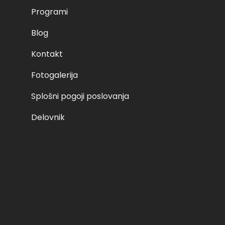
Programi
Category: Voznik začetnik B kategorija Related products Ne
to cart nedelja, 6. 2. 2022 ob 8:00 – I 125,00 € Read more
Blog
more torek, 15.02.2022 ob 8:00 – I 125,00 € Add to cart
Kontakt
Fotogalerija
02. 06. 2023
Splošni pogoji poslovanja
Delovnik