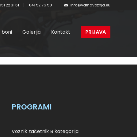
051 22 31 61
|
041 52 76 50
info@varnavoznja.eu
i boni
Galerija
Kontakt
PRIJAVA
 – I.
PROGRAMI
Voznik začetnik B kategorija