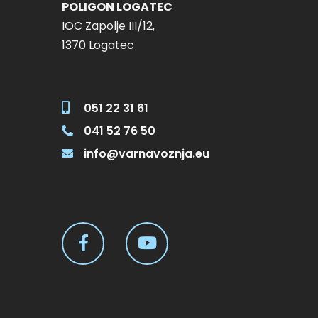
POLIGON LOGATEC
IOC Zapolje III/12,
125,00 € Out of stock 
1370 Logatec
8:00 – I 125,00 € Add 
8:00 – I 125,00 € Read 
051 22 31 61
041 52 76 50
info@varnavoznja.eu