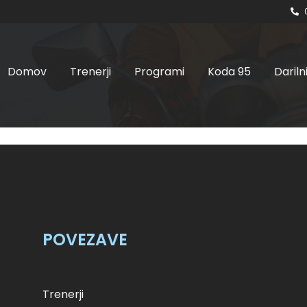
Domov
Trenerji
Programi
Koda 95
Dariln
ta, 29.07.2023 ob 8.00
skupina
POVEZAVE
Trenerji