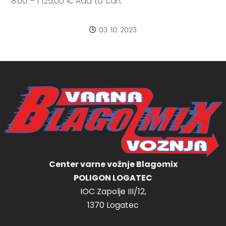
8:00 – I 125,00 € Add to cart
03. 10. 2023
Center varne vožnje Blagomix
POLIGON LOGATEC
IOC Zapolje III/12,
1370 Logatec