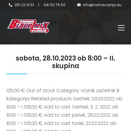
051 22 31 61
|
041 52 76 50
info@varnavoznja.eu
sobota, 28.10.2023 ob 8:00 – II.
skupina
125,00 € Out of stock Category: Voznik začetnik B
kategorija Related products četrtek, 03.03.2022 ob
8:00 – I 125,00 € Add to cart četrtek, 3. 2. 2022 ob
8:00 – I 125,00 € Add to cart petek, 25.02.2022 ob
8:00 – I 125,00 € Add to cart torek, 22.02.2022 ob