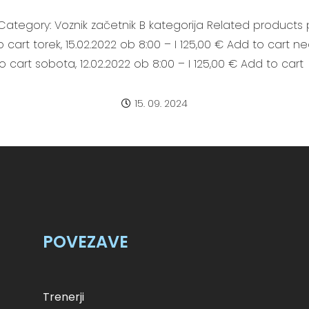
Category: Voznik začetnik B kategorija Related products p
o cart torek, 15.02.2022 ob 8:00 – I 125,00 € Add to cart n
to cart sobota, 12.02.2022 ob 8:00 – I 125,00 € Add to cart
15. 09. 2024
POVEZAVE
Trenerji