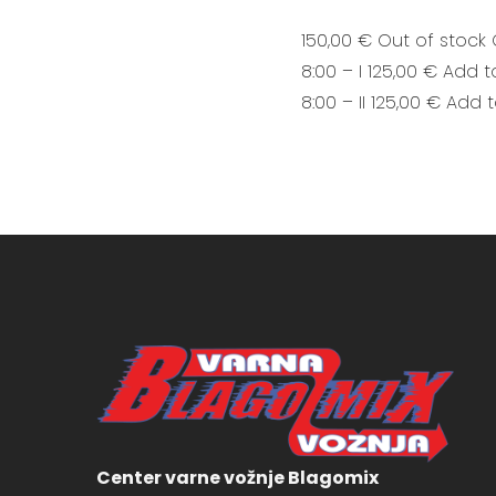
150,00 € Out of stock 
8:00 – I 125,00 € Add t
8:00 – II 125,00 € Add 
Center varne vožnje Blagomix