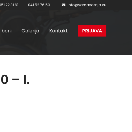
051 22 31 61
|
041 52 76 50
info@varnavoznja.eu
i boni
Galerija
Kontakt
PRIJAVA
 – I.