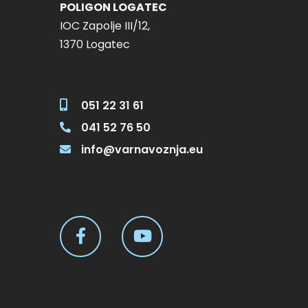
POLIGON LOGATEC
IOC Zapolje III/12,
1370 Logatec
051 22 31 61
041 52 76 50
info@varnavoznja.eu