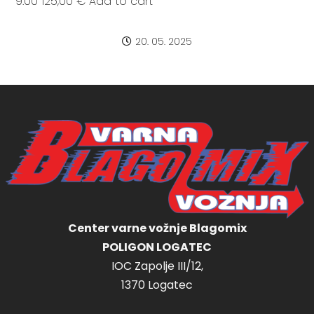
9:00 125,00 € Add to cart
20. 05. 2025
Center varne vožnje Blagomix
POLIGON LOGATEC
IOC Zapolje III/12,
1370 Logatec