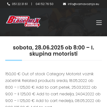
051 22 31 61
|
041 52 76 50
info@varnavoznja.eu
sobota, 28.06.2025 ob 8:00 – I.
skupina motoristi
150,00 € Out of stock Category: Motorist voznik
začetnik Related products sreda, 18.05.2022 ob
8:00 – I 125,00 € Add to cart petek, 25.03.2022 ob
9:00 – II 125,00 € Add to cart nedelja, 24.04.2022 ob
9:00 – I 125,00 € Add to cart nedelja, 08.05.2022 ob