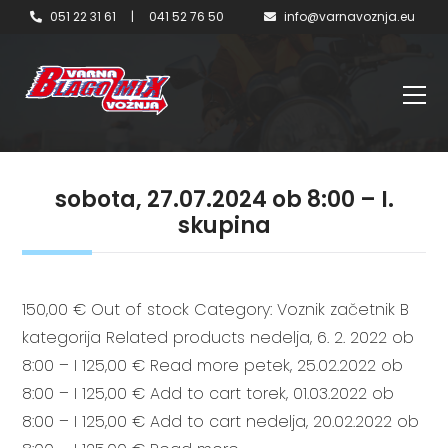
051 22 31 61
|
041 52 76 50
info@varnavoznja.eu
sobota, 27.07.2024 ob 8:00 – I.
skupina
150,00 € Out of stock Category: Voznik začetnik B
kategorija Related products nedelja, 6. 2. 2022 ob
8:00 – I 125,00 € Read more petek, 25.02.2022 ob
8:00 – I 125,00 € Add to cart torek, 01.03.2022 ob
8:00 – I 125,00 € Add to cart nedelja, 20.02.2022 ob