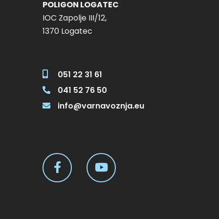
POLIGON LOGATEC
IOC Zapolje III/12,
125,00 € Out of stock 
1370 Logatec
II 125,00 € Add to cart
125,00 € Add to cart s
051 22 31 61
041 52 76 50
info@varnavoznja.eu