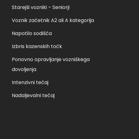
Starejši vozniki – Seniorji
, 13.05.2022 ob 9:00 –
25.03.2022 ob 9:00 – II
Voznik začetnik A2 ali A kategorija
Napotilo sodišča
Izbris kazenskih točk
Ponovno opravljanje vozniškega
dovoljenja
Intenzivni tečaj
Nadaljevalni tečaj