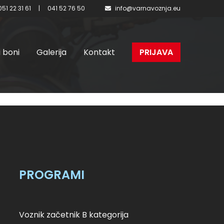
051 22 31 61
|
041 52 76 50
info@varnavoznja.eu
i boni
Galerija
Kontakt
PRIJAVA
 – I.
PROGRAMI
Voznik začetnik B kategorija