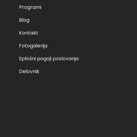
Programi
Category: Motorist voznik začetnik Related products petek
 sobota, 16.04.2022 ob 9:00 – I 125,00 € Add to cart petek, 
Blog
obota, 30.04.2022 ob 9:00 – I 125,00 € Read more
Kontakt
Fotogalerija
17. 05. 2023
Splošni pogoji poslovanja
Delovnik