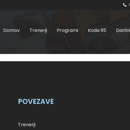
Domov
Trenerji
Programi
Koda 95
Dariln
ta, 22.07.2023 ob 8:00
skupina motorist
POVEZAVE
Trenerji