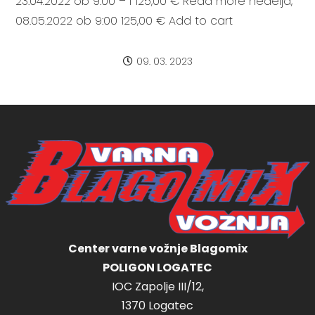
23.04.2022 ob 9:00 – I 125,00 € Read more nedelja,
08.05.2022 ob 9:00 125,00 € Add to cart
09. 03. 2023
Center varne vožnje Blagomix
POLIGON LOGATEC
IOC Zapolje III/12,
1370 Logatec