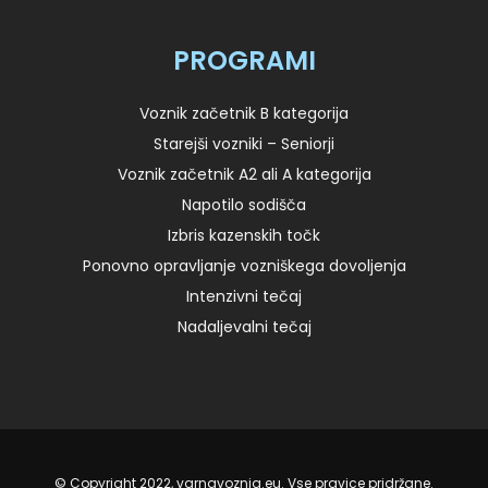
PROGRAMI
Voznik začetnik B kategorija
Starejši vozniki – Seniorji
Voznik začetnik A2 ali A kategorija
Napotilo sodišča
Izbris kazenskih točk
Ponovno opravljanje vozniškega dovoljenja
Intenzivni tečaj
Nadaljevalni tečaj
© Copyright 2022, varnavoznja.eu. Vse pravice pridržane.