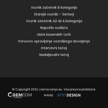
8:00 – I 125,00 € Add to cart
Voznik začetnik B kategorija
Starejši vozniki – Seniorji
08. 01. 2024
Voznik začetnik A2 ali A kategorija
Napotilo sodišča
Izbris kazenskih točk
Ponovno opravljanje vozniškega dovoljenja
Intenzivni tečaj
Nadaljevalni tečaj
© Copyright 2022, varnavoznja.eu. Vse pravice pridržane.
Avtorji: