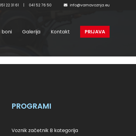
051 22 31 61
|
041 52 76 50
info@varnavoznja.eu
i boni
Galerija
Kontakt
PRIJAVA
– II.
PROGRAMI
Voznik začetnik B kategorija