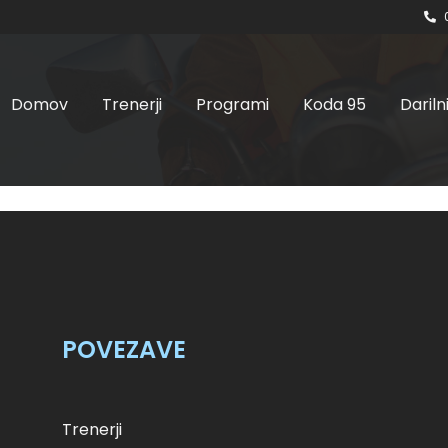
Domov
Trenerji
Programi
Koda 95
Dariln
ta, 13.01.2024 ob 8:00 
skupina
POVEZAVE
Trenerji