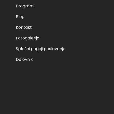
Programi
ijava Category: Voznik začetnik B kategorija Related produc
dd to cart nedelja, 20.02.2022 ob 8:00 – I 125,00 € Read mo
Blog
d to cart nedelja, 13.02.2022 ob 8:00 – I 125,00 € Add to c
Kontakt
Fotogalerija
04. 12. 2023
Splošni pogoji poslovanja
Delovnik