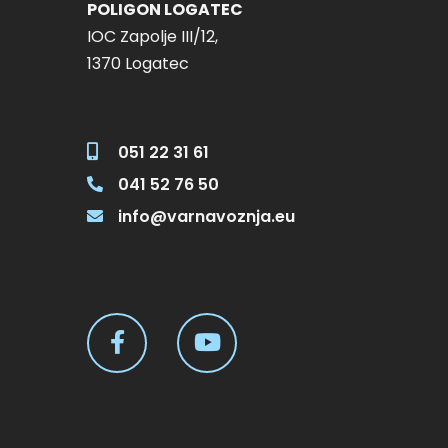
POLIGON LOGATEC
IOC Zapolje III/12,
150,00 € 1 in stock Pr
1370 Logatec
ob 8:00 – I 125,00 € A
ob 8:00 – I 125,00 € Ad
051 22 31 61
041 52 76 50
info@varnavoznja.eu