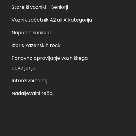
Starejši vozniki – Seniorji
ts sobota, 5. 2. 2022
re torek, 22.02.2022
Voznik začetnik A2 ali A kategorija
art
Napotilo sodišča
Izbris kazenskih točk
Ponovno opravljanje vozniškega
dovoljenja
Intenzivni tečaj
Nadaljevalni tečaj