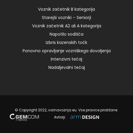
8:00 – I 125,00 € Read more
Voznik začetnik B kategorija
Starejši vozniki – Seniorji
23. 09. 2024
Voznik začetnik A2 ali A kategorija
Napotilo sodišča
Izbris kazenskih točk
Ponovno opravljanje vozniškega dovoljenja
Intenzivni tečaj
Nadaljevalni tečaj
© Copyright 2022, varnavoznja.eu. Vse pravice pridržane.
Avtorji: