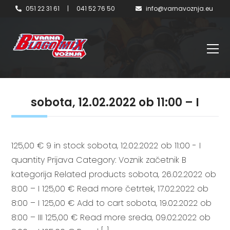
051 22 31 61
|
041 52 76 50
info@varnavoznja.eu
sobota, 12.02.2022 ob 11:00 – I
125,00 € 9 in stock sobota, 12.02.2022 ob 11:00 - I
quantity Prijava Category: Voznik začetnik B
kategorija Related products sobota, 26.02.2022 ob
8:00 – I 125,00 € Read more četrtek, 17.02.2022 ob
8:00 – I 125,00 € Add to cart sobota, 19.02.2022 ob
8:00 – III 125,00 € Read more sreda, 09.02.2022 ob