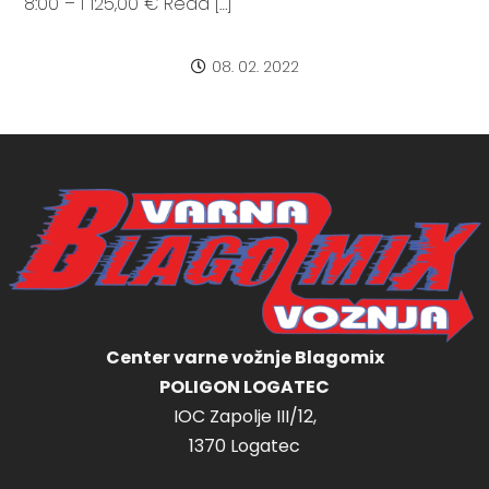
8:00 – I 125,00 € Read […]
08. 02. 2022
Center varne vožnje Blagomix
POLIGON LOGATEC
IOC Zapolje III/12,
1370 Logatec