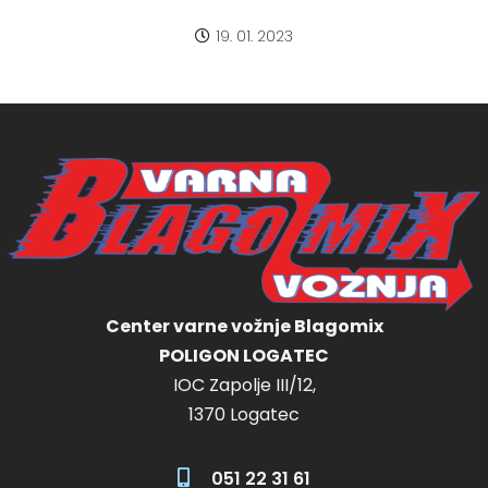
19. 01. 2023
Center varne vožnje Blagomix
POLIGON LOGATEC
IOC Zapolje III/12,
1370 Logatec
051 22 31 61