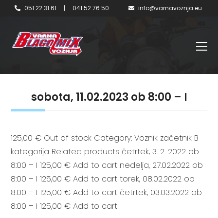
051 22 31 61
|
041 52 76 50
info@varnavoznja.eu
sobota, 11.02.2023 ob 8:00 – I
125,00 € Out of stock Category: Voznik začetnik B
kategorija Related products četrtek, 3. 2. 2022 ob
8:00 – I 125,00 € Add to cart nedelja, 27.02.2022 ob
8:00 – I 125,00 € Add to cart torek, 08.02.2022 ob
8.00 – I 125,00 € Add to cart četrtek, 03.03.2022 ob
8:00 – I 125,00 € Add to cart