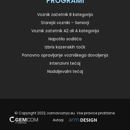
PROGRAMI
Voznik začetnik B kategorija
Starejši vozniki – Seniorji
Voznik začetnik A2 ali A kategorija
Napotilo sodišča
Izbris kazenskih točk
Ponovno opravljanje vozniškega dovoljenja
Intenzivni tečaj
Nadaljevalni tečaj
© Copyright 2022, varnavoznja.eu. Vse pravice pridržane.
Avtorji: