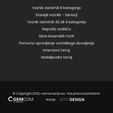
od 8:00 do 11:00 – I 240,00 € Add to […]
Voznik začetnik B kategorija
Starejši vozniki – Seniorji
11. 07. 2022
Voznik začetnik A2 ali A kategorija
Napotilo sodišča
Izbris kazenskih točk
Ponovno opravljanje vozniškega dovoljenja
Intenzivni tečaj
Nadaljevalni tečaj
© Copyright 2022, varnavoznja.eu. Vse pravice pridržane.
Avtorji: