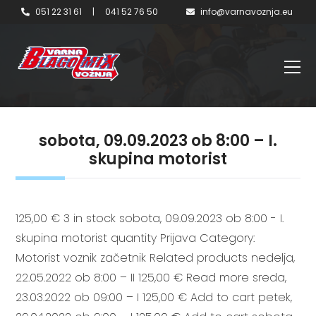
051 22 31 61
|
041 52 76 50
info@varnavoznja.eu
sobota, 09.09.2023 ob 8:00 – I.
skupina motorist
125,00 € 3 in stock sobota, 09.09.2023 ob 8:00 - I.
skupina motorist quantity Prijava Category:
Motorist voznik začetnik Related products nedelja,
22.05.2022 ob 8:00 – II 125,00 € Read more sreda,
23.03.2022 ob 09:00 – I 125,00 € Add to cart petek,