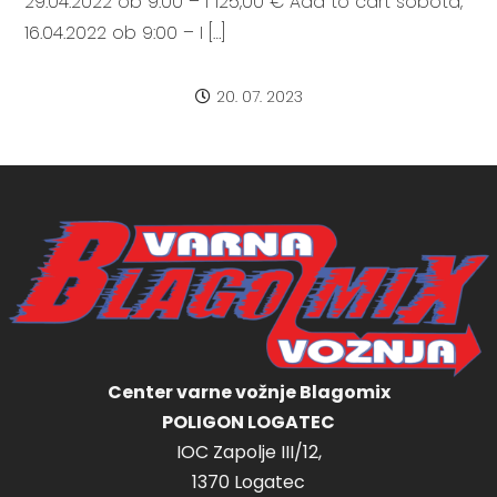
29.04.2022 ob 9:00 – I 125,00 € Add to cart sobota,
16.04.2022 ob 9:00 – I […]
20. 07. 2023
Center varne vožnje Blagomix
POLIGON LOGATEC
IOC Zapolje III/12,
1370 Logatec