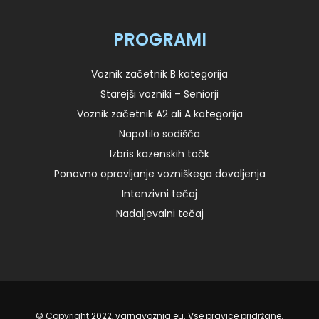
PROGRAMI
Voznik začetnik B kategorija
Starejši vozniki – Seniorji
Voznik začetnik A2 ali A kategorija
Napotilo sodišča
Izbris kazenskih točk
Ponovno opravljanje vozniškega dovoljenja
Intenzivni tečaj
Nadaljevalni tečaj
© Copyright 2022, varnavoznja.eu. Vse pravice pridržane.