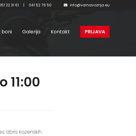
051 22 31 61
|
041 52 76 50
info@varnavoznja.eu
i boni
Galerija
Kontakt
PRIJAVA
o 11:00
s: Izbris kazenskih