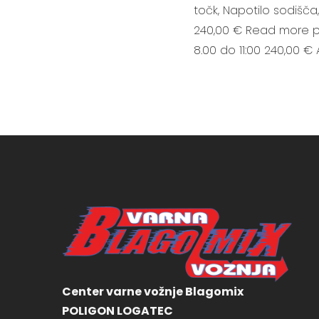
točk, Napotilo sodišča
240,00 € Read more pet
8.00 do 11:00 240,00 € 
Center varne vožnje Blagomix
POLIGON LOGATEC