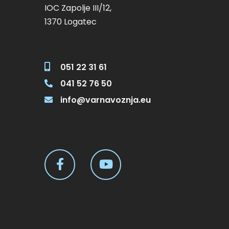
IOC Zapolje III/12,
1370 Logatec
051 22 31 61
041 52 76 50
info@varnavoznja.eu