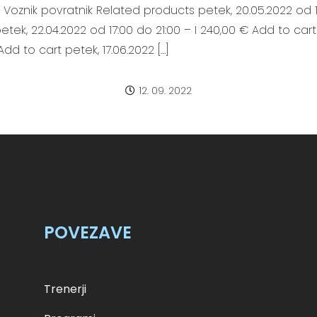
, Voznik povratnik Related products petek, 20.05.2022 od 
ek, 22.04.2022 od 17:00 do 21:00 – I 240,00 € Add to cart
Add to cart petek, 17.06.2022 […]
12. 09. 2022
POVEZAVE
Trenerji