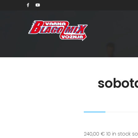
sobota
240,00 € 10 in stock so