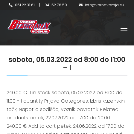
051 22 31 61
|
041 52 76 50
info@varnavoznja.eu
sobota, 05.03.2022 od 8:00 do 11:00
– I
240,00 € 11 in stock sobota, 05.03.2022 od 8:00 do
11:00 - I quantity Prijava Categories: Izbris kazenskih
točk, Napotilo sodišča, Voznik povratnik Related
products petek, 22.07.2022 od 17:00 do 20:00
240,00 € Add to cart petek, 24.06.2022 od 17:00 do