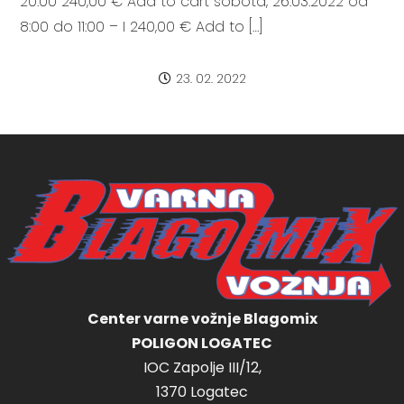
20:00 240,00 € Add to cart sobota, 26.03.2022 od
8:00 do 11:00 – I 240,00 € Add to […]
23. 02. 2022
Center varne vožnje Blagomix
POLIGON LOGATEC
IOC Zapolje III/12,
1370 Logatec