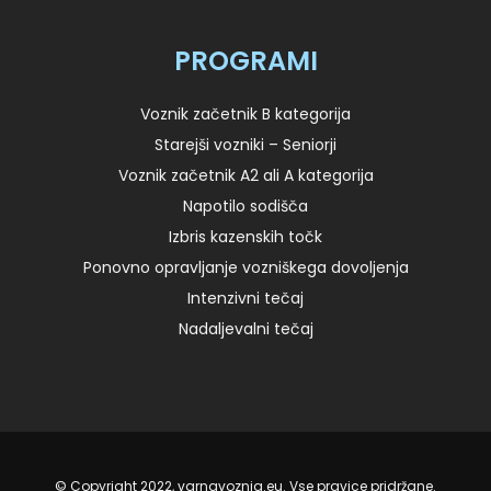
PROGRAMI
Voznik začetnik B kategorija
Starejši vozniki – Seniorji
Voznik začetnik A2 ali A kategorija
Napotilo sodišča
Izbris kazenskih točk
Ponovno opravljanje vozniškega dovoljenja
Intenzivni tečaj
Nadaljevalni tečaj
© Copyright 2022, varnavoznja.eu. Vse pravice pridržane.