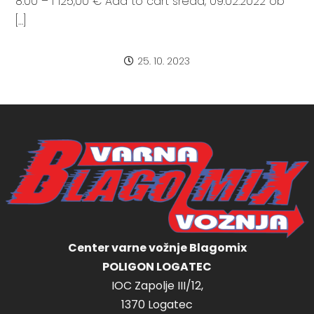
8:00 – I 125,00 € Add to cart sreda, 09.02.2022 ob
[…]
25. 10. 2023
Center varne vožnje Blagomix
POLIGON LOGATEC
IOC Zapolje III/12,
1370 Logatec