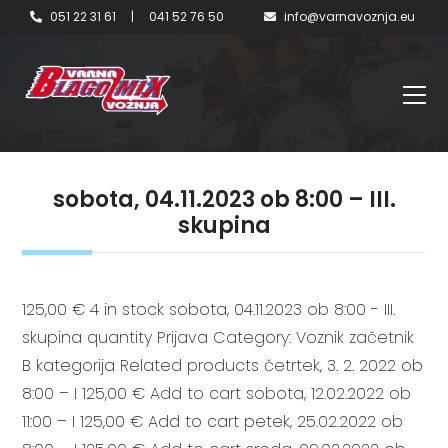
051 22 31 61
|
041 52 76 50
info@varnavoznja.eu
sobota, 04.11.2023 ob 8:00 – III.
skupina
125,00 € 4 in stock sobota, 04.11.2023 ob 8:00 - III.
skupina quantity Prijava Category: Voznik začetnik
B kategorija Related products četrtek, 3. 2. 2022 ob
8:00 – I 125,00 € Add to cart sobota, 12.02.2022 ob
11:00 – I 125,00 € Add to cart petek, 25.02.2022 ob