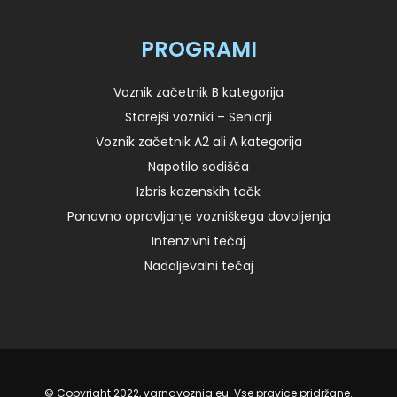
PROGRAMI
Voznik začetnik B kategorija
Starejši vozniki – Seniorji
Voznik začetnik A2 ali A kategorija
Napotilo sodišča
Izbris kazenskih točk
Ponovno opravljanje vozniškega dovoljenja
Intenzivni tečaj
Nadaljevalni tečaj
© Copyright 2022, varnavoznja.eu. Vse pravice pridržane.