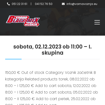
051 22 31 61
|
041 52 76 50
info@varnavoznja.eu
sobota, 02.12.2023 ob 11:00 – I.
skupina
150,00 € Out of stock Category: Voznik začetnik B
kategorija Related products torek, 08.02.2022 ob
8.00 – I 125,00 € Add to cart sobota, 12.02.2022 ob
8:00 – I 125,00 € Add to cart sobota, 05.02.2022 ob
8:00 – II 125,00 € Add to cart petek, 25.02.2022 ob