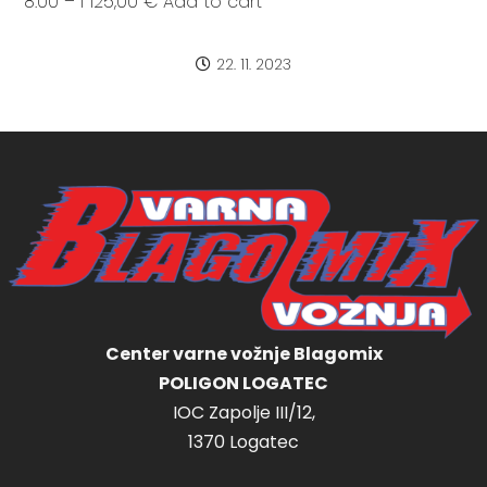
8:00 – I 125,00 € Add to cart
22. 11. 2023
Center varne vožnje Blagomix
POLIGON LOGATEC
IOC Zapolje III/12,
1370 Logatec