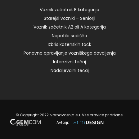
8:00 – I 125,00 € Add to cart nedelja, 06.02.2022 ob
8:00 […]
Voznik začetnik B kategorija
Starejši vozniki – Seniorji
Voznik začetnik A2 ali A kategorija
03. 09. 2024
Napotilo sodišča
Izbris kazenskih točk
Ponovno opravljanje vozniškega dovoljenja
Intenzivni tečaj
Nadaljevalni tečaj
© Copyright 2022, varnavoznja.eu. Vse pravice pridržane.
Avtorji: