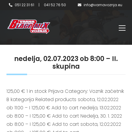
051 22 31 61
|
041 52 76 50
info@varnavoznja.eu
nedelja, 02.07.2023 ob 8:00 – II.
skupina
125,00 € 1 in stock Prijava Category: Voznik začetnik
B kategorija Related products sobota, 12.02.2022
ob 11:00 – I 125,00 € Add to cart nedelja, 13.02.2022
ob 8:00 – I 125,00 € Add to cart Nedelja, 30. 1. 2022
ob 8:00 – I 125,00 € Add to cart sobota, 12.02.2022