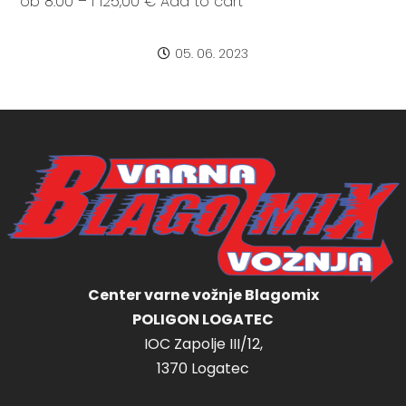
ob 8:00 – I 125,00 € Add to cart
05. 06. 2023
Center varne vožnje Blagomix
POLIGON LOGATEC
IOC Zapolje III/12,
1370 Logatec