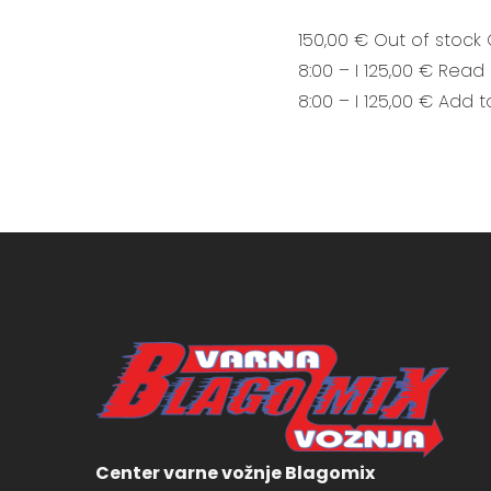
150,00 € Out of stock 
8:00 – I 125,00 € Read
8:00 – I 125,00 € Add t
Center varne vožnje Blagomix