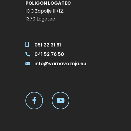
POLIGON LOGATEC
IOC Zapolje III/12,
1370 Logatec
051 22 31 61
041 52 76 50
info@varnavoznja.eu