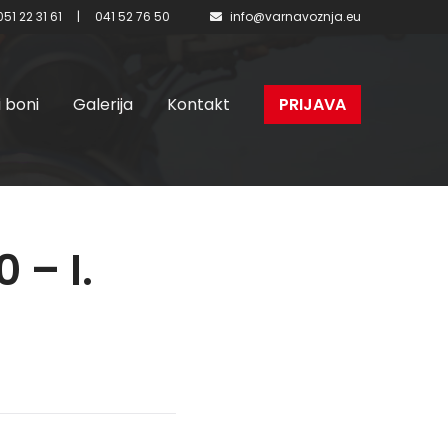
051 22 31 61
|
041 52 76 50
info@varnavoznja.eu
i boni
Galerija
Kontakt
PRIJAVA
 – I.