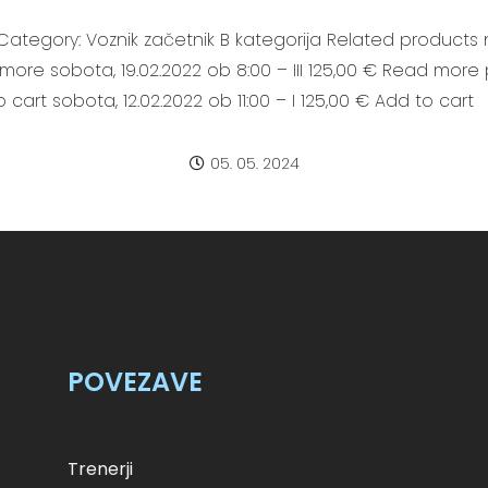
Category: Voznik začetnik B kategorija Related products n
 more sobota, 19.02.2022 ob 8:00 – III 125,00 € Read more p
o cart sobota, 12.02.2022 ob 11:00 – I 125,00 € Add to cart
05. 05. 2024
POVEZAVE
Trenerji