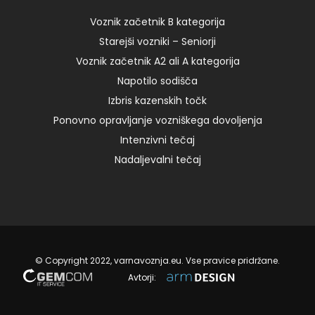
8:00 – I 125,00 € Add to cart sobota, 12.02.2022 ob
11:00 – I […]
Voznik začetnik B kategorija
Starejši vozniki – Seniorji
Voznik začetnik A2 ali A kategorija
09. 03. 2023
Napotilo sodišča
Izbris kazenskih točk
Ponovno opravljanje vozniškega dovoljenja
Intenzivni tečaj
Nadaljevalni tečaj
© Copyright 2022, varnavoznja.eu. Vse pravice pridržane.
Avtorji: