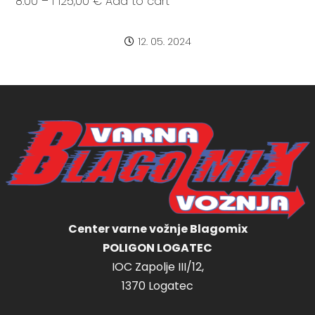
8:00 – I 125,00 € Add to cart
12. 05. 2024
Center varne vožnje Blagomix
POLIGON LOGATEC
IOC Zapolje III/12,
1370 Logatec