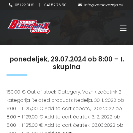
051 22 31 61
|
041 52 76 50
info@varnavoznja.eu
ponedeljek, 29.07.2024 ob 8:00 – I.
skupina
150,00 € Out of stock Category: Voznik začetnik B
kategorija Related products Nedelja, 30. 1. 2022 ob
8:00 – I 125,00 € Add to cart sobota, 12.02.2022 ob
8:00 – I 125,00 € Add to cart četrtek, 3. 2. 2022 ob
8:00 – I 125,00 € Add to cart četrtek, 03.03.2022 ob