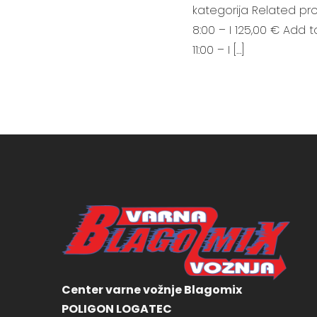
kategorija Related pro
8:00 – I 125,00 € Add 
11:00 – I […]
Center varne vožnje Blagomix
POLIGON LOGATEC