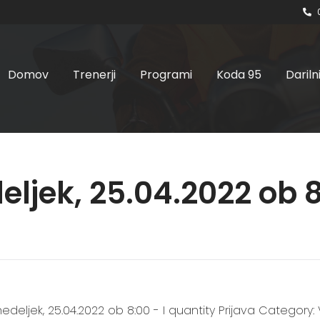
Domov
Trenerji
Programi
Koda 95
Dariln
ljek, 25.04.2022 ob 8
edeljek, 25.04.2022 ob 8:00 - I quantity Prijava Category: 