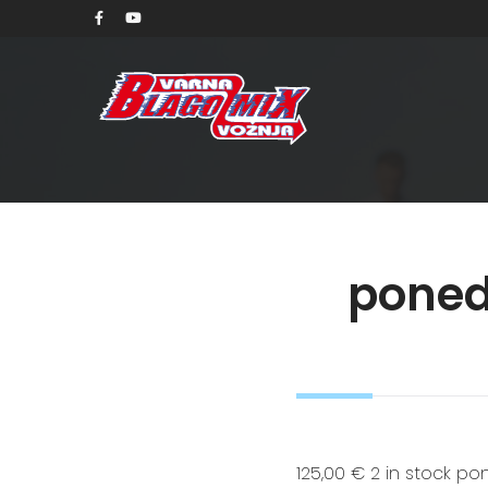
ponede
125,00 € 2 in stock pon