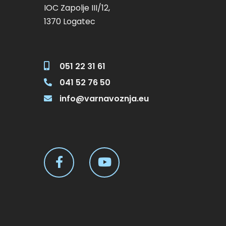
IOC Zapolje III/12,
1370 Logatec
051 22 31 61
041 52 76 50
info@varnavoznja.eu