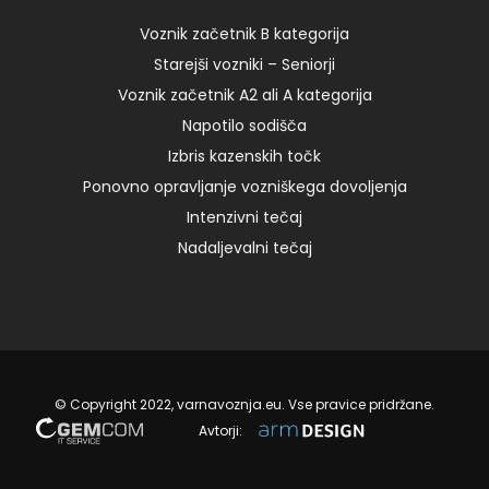
9:00 – I 125,00 € Add to […]
Voznik začetnik B kategorija
Starejši vozniki – Seniorji
12. 08. 2022
Voznik začetnik A2 ali A kategorija
Napotilo sodišča
Izbris kazenskih točk
Ponovno opravljanje vozniškega dovoljenja
Intenzivni tečaj
Nadaljevalni tečaj
© Copyright 2022, varnavoznja.eu. Vse pravice pridržane.
Avtorji: