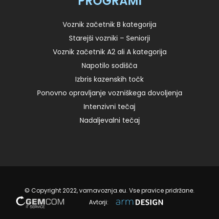
PROGRAMI
Voznik začetnik B kategorija
Starejši vozniki – Seniorji
Voznik začetnik A2 ali A kategorija
Napotilo sodišča
Izbris kazenskih točk
Ponovno opravljanje vozniškega dovoljenja
Intenzivni tečaj
Nadaljevalni tečaj
© Copyright 2022, varnavoznja.eu. Vse pravice pridržane.
Avtorji: