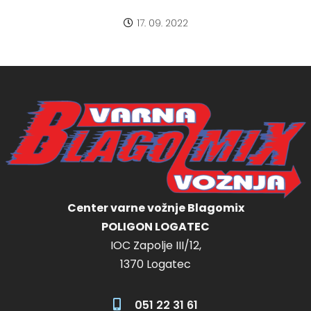
17. 09. 2022
Center varne vožnje Blagomix
POLIGON LOGATEC
IOC Zapolje III/12,
1370 Logatec
051 22 31 61