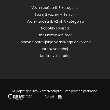
8:00 – I 125,00 € Read more torek, 22.02.2022 ob
8:00 – I 125,00 € […]
Voznik začetnik B kategorija
Starejši vozniki – Seniorji
Voznik začetnik A2 ali A kategorija
02. 06. 2023
Napotilo sodišča
Izbris kazenskih točk
Ponovno opravljanje vozniškega dovoljenja
Intenzivni tečaj
Nadaljevalni tečaj
© Copyright 2022, varnavoznja.eu. Vse pravice pridržane.
Avtorji: