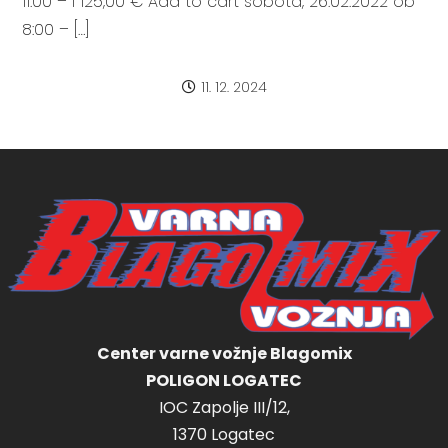
11:00 – I 125,00 € Add to cart sobota, 26.02.2022 ob
8:00 – […]
11. 12. 2024
Center varne vožnje Blagomix
POLIGON LOGATEC
IOC Zapolje III/12,
1370 Logatec