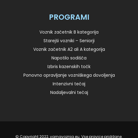
PROGRAMI
Voznik začetnik B kategorija
Starejši vozniki – Seniorji
Voznik začetnik A2 ali A kategorija
Napotilo sodišča
Izbris kazenskih točk
Ponovno opravljanje vozniškega dovoljenja
Intenzivni tečaj
Nadaljevalni tečaj
© Copyright 2022, varnavoznja.eu. Vse pravice pridržane.